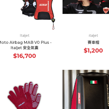
Italjet
italjet
oto Airbag MAB V0 Plus -
賽車帽
Italjet 安全氣囊
$1,200
$16,700