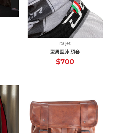
italjet
型男圍脖 頭套
$700