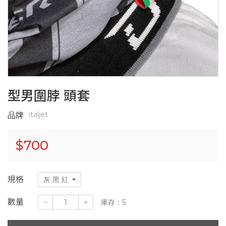
型男圍脖 頭套
italjet
品牌
$
700
規格
數量
庫存：5