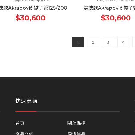
款Akrapovič'蠍子管125/200
競技款Akrapovič'蠍子
$30,600
$30,600
1
2
3
4
快速連結
首頁
關於保捷
產品介紹
周邊部品