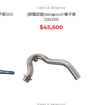
Italjet & Akrapovič
蠍子管300
[歐盟認證]Akrapovič'蠍子管
125/200
$45,600
Italjet & Akrapovič