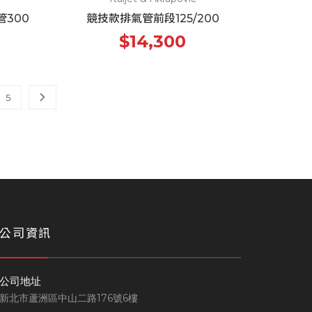
管300
競技款排氣管前段125/200
$14,300
5
公司資訊
公司地址
新北市蘆洲區中山二路176號6樓