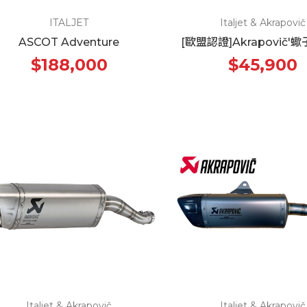
ITALJET
Italjet & Akrapovič
ASCOT Adventure
[歐盟認證]Akrapovič'
$188,000
$45,900
Italjet & Akrapovič
Italjet & Akrapovič