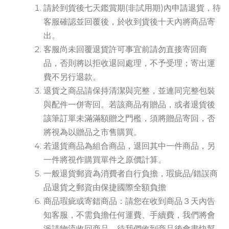
請於到貨後七天鑑賞期(非試用期)內申請退貨，待
客服確認並回覆後，於收到貨後十天內將商品寄
出。
客服尚未回覆退貨許可事宜前請勿直接寄回商
品，否則將以拒收退回處理，不予受理；寄出運
費不另行退款。
退貨之商品請保持清潔與完整，並連同完整包裝
與配件一併寄回。若該商品有贈品，或者退貨後
該筆訂單未滿滿額贈之門檻，須將贈品寄回，否
將視為以贈品之市售購買。
若退貨商品為組合商品，退回其中一件商品，另
一件將視作購買單件之原價計算。
一般退貨郵資為消費者自行負擔，瑕疵品/錯誤商
品退貨之郵資由保捷國際全額負擔
商品瑕疵或寄錯商品：請您在收到商品３天內告
知客服，不需負擔任何運費、手續費，我們將會
派請物流收回商品，待我們收到商品後會盡快幫