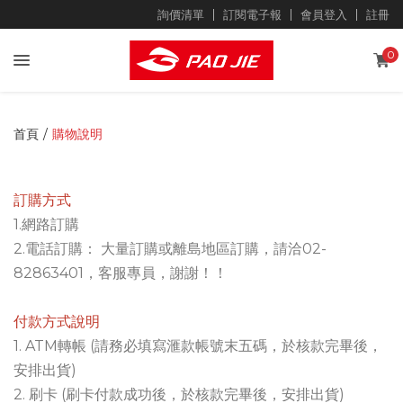
shoppingArray
詢價清單
訂閱電子報
會員登入
註冊
0
首頁
購物說明
訂購方式
1.網路訂購
2.電話訂購： 大量訂購或離島地區訂購，請洽02-
82863401，客服專員，謝謝！！
付款方式說明
1. ATM轉帳 (請務必填寫滙款帳號末五碼，於核款完畢後，
安排出貨)
2. 刷卡 (刷卡付款成功後，於核款完畢後，安排出貨)