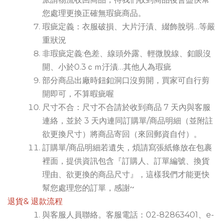
您處理更換正確無瑕疵商品。
瑕疵定義：衣服破損、大片汙漬、綴飾脫弱…等嚴
重狀況
非瑕疵定義:色差、線頭外露、輕微脫線、釦眼沒
開、小於0.3ｃｍ汙漬…其他人為瑕疵
部分商品出廠時鈕釦洞口沒剪開，買家可自行剪
開即可，不算暇疵喔
尺寸不合：尺寸不合請於收到商品 7 天內與客服
連絡，並於 3 天內連同訂購單/商品明細（並附註
欲更換尺寸）將商品寄回（來回郵資自付）。
訂購單/商品明細若遺失，煩請寫張紙條放在包裹
裡面，提供資訊包含『訂購人、訂單編號、換貨
理由、欲更換的商品尺寸』，這樣我們才能更快
幫您處理您的訂單，感謝~
退貨& 退款流程
與客服人員聯絡。客服電話：02-82863401、e-