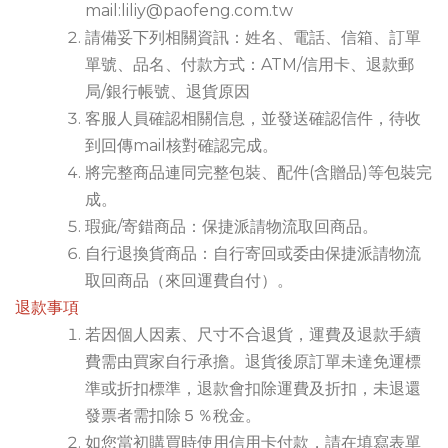
mail:liliy@paofeng.com.tw
請備妥下列相關資訊：姓名、電話、信箱、訂單
單號、品名、付款方式：ATM/信用卡、退款郵
局/銀行帳號、退貨原因
客服人員確認相關信息，並發送確認信件，待收
到回傳mail核對確認完成。
將完整商品連同完整包裝、配件(含贈品)等包裝完
成。
瑕疵/寄錯商品：保捷派請物流取回商品。
自行退換貨商品：自行寄回或委由保捷派請物流
取回商品（來回運費自付）。
退款事項
若因個人因素、尺寸不合退貨，運費及退款手續
費需由買家自行承擔。退貨後原訂單未達免運標
準或折扣標準，退款會扣除運費及折扣，未退還
發票者需扣除５％稅金。
如您當初購買時使用信用卡付款，請在填寫表單