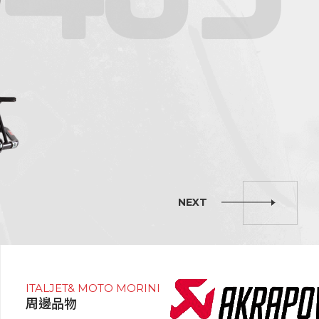
NEXT
ITALJET& MOTO MORINI
周邊品物