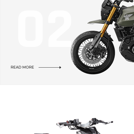
0
2
READ MORE