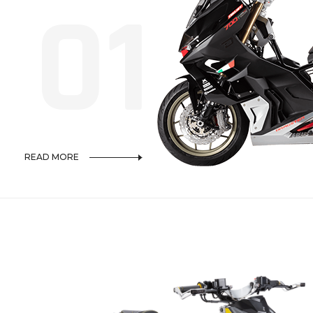
0
1
READ MORE