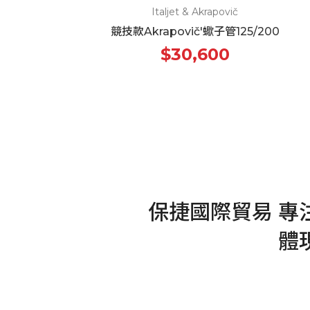
Italjet & Akrapovič
競技款Akrapovič'蠍子管125/200
$30,600
保捷國際貿易 專
體