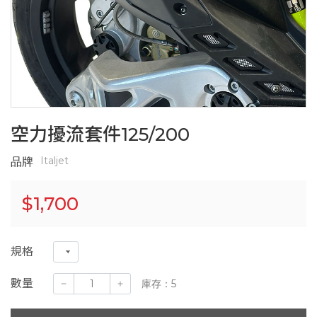
空力擾流套件125/200
Italjet
品牌
$
1,700
規格
數量
庫存：5