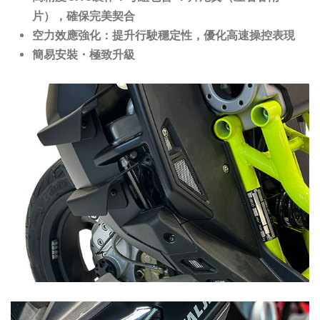
片），確保完美契合
空力效應強化：提升行駛穩定性，優化高速操控表現
簡易安裝・極致升級