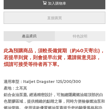
加入購物車
直接購買
產品資訊
特色說明
此為預購商品，須較長備貨期（約40天寄出)，
若提早到貨，則會提早出貨，還請留意見諒，
煩請可接受等待者再下單。
適用車型：Italjet Dragster 125/200/300
產地：土耳其
鋁合金油泵蓋, 經過精密設計，可無縫隱藏燃油箱頂部的白
色塑膠區域，提供精緻的點睛之筆，同時方便檢修燃油泵和
燃油管路。 使用這款優質燃油泵蓋提升您的騎乘風格和功