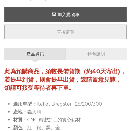
加入購物車
直接購買
產品資訊
特色說明
此為預購商品，須較長備貨期（約40天寄出)，
若提早到貨，則會提早出貨，還請留意見諒，
煩請可接受等待者再下單。
適用車型
：Italjet Dragster 125/200/300
產地：
義大利
材質
：CNC 精密加工的實心鋁材
顏色
：紅、銀、黑、金