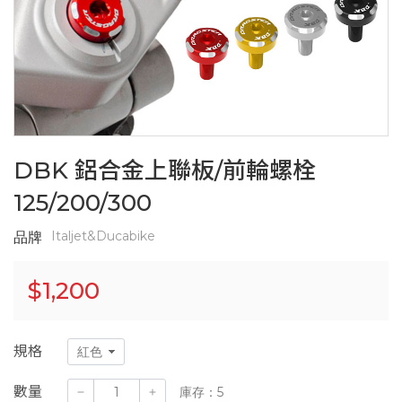
DBK 鋁合金上聯板/前輪螺栓
125/200/300
Italjet&Ducabike
品牌
$
1,200
規格
數量
庫存：5