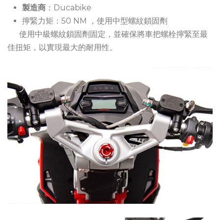
製造商
：Ducabike
擰緊力矩：50 NM ，使用中型螺紋鎖固劑
使用中級螺紋鎖固劑固定，並確保將車把螺栓擰緊至最
佳扭矩，以實現最大的耐用性。