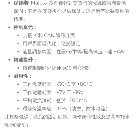
保修期:
Malossi 零件僅針對交貨時的瑕疵或損壞提供
保固；它們在安裝後不提供保修，這是所有比賽零件的
標準。
控制單元
：
支援 K 和 CAN 通訊介面
用戶界面現代化，便於設定
油量調整範圍：在最低/中等/最高轉速下達 ±14%
轉速提升
：
轉速限制額外延伸 500 轉/分鐘
耐用性
：
工作溫度範圍：-30°C 至 +80°C
工作電壓範圍：+7V 至 +16V
平均電流消耗：低於 -200mA
環境保護等級：IP65（防塵、防水噴流）
此規格強調了產品的設計創新、操作便利性以及提高摩托車
性能的能力。