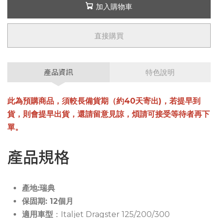
加入購物車
直接購買
產品資訊
特色說明
此為預購商品，須較長備貨期（約40天寄出)，若提早到
貨，則會提早出貨，還請留意見諒，煩請可接受等待者再下
單。
產品規格
產地:瑞典
保固期: 12個月
適用車型
：Italjet Dragster 125/200/300