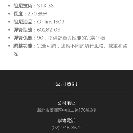
阻尼技術
：STX 36
長度
：270 毫米
阻尼油品
：Öhlins 1309
彈簧型號
：60282-03
彈簧係數
：90，提供舒適與性能的完美平衡
調整功能
：完全可調，適應不同的騎行風格、載重和路
況
公司資訊
公司地址
新北市蘆洲區中山二路176號6樓
聯絡電話
(02)2748-8672