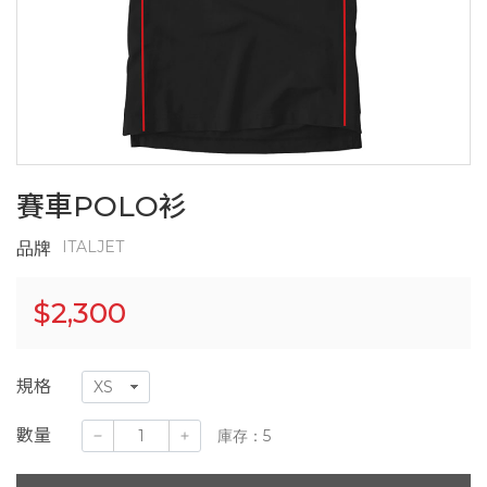
賽車POLO衫
ITALJET
品牌
$
2,300
規格
數量
庫存：5