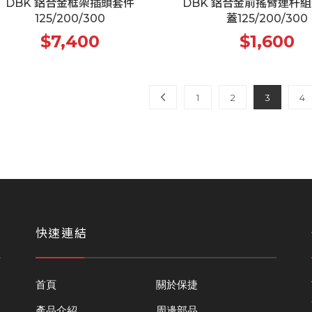
DBK 鋁合金框架插頭套件
DBK 鋁合金前搖臂連杆組
125/200/300
蓋125/200/300
$7,400
$1,600
1
2
3
4
快速連結
首頁
關於保捷
產品介紹
周邊部品