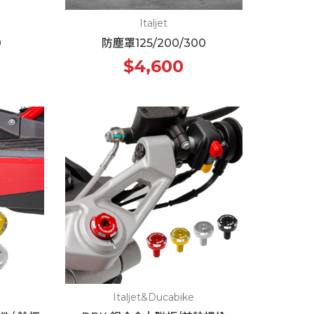
Italjet
0
防塵罩125/200/300
$4,600
Italjet&Ducabike