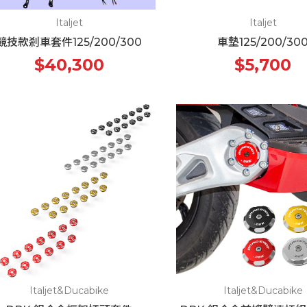
Italjet
Italjet
競技款剎車套件125/200/300
車墊125/200/30
$40,300
$5,700
Italjet&Ducabike
Italjet&Ducabike