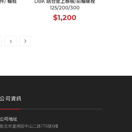
件/ 輪框
DBK 鋁合金上聯板/前輪螺栓
125/200/300
$1,200
5
公司資訊
公司地址
新北市蘆洲區中山二路176號6樓